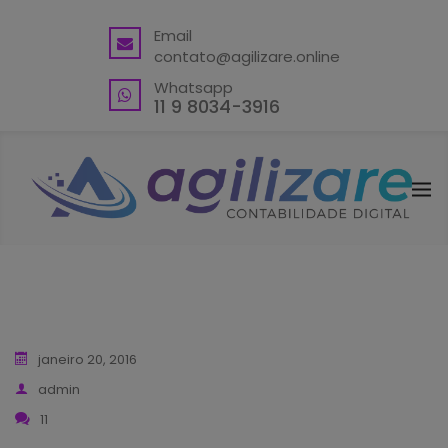
BACK
Email
contato@agilizare.online
VANTAGENS
Whatsapp
ABRA SUA CONTA PJ
11 9 8034-3916
ENDEREÇO FISCAL EM GUARULHOS
ENDEREÇO FISCAL – OUTRAS
LOCALIDADES
BLING ERP CUPOM
janeiro 20, 2016
admin
11