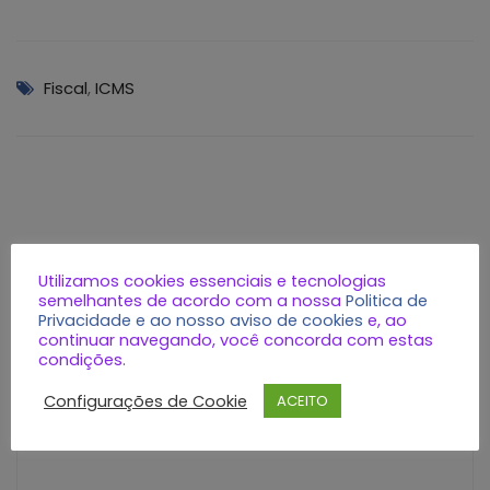
Fiscal
,
ICMS
Deixe Um Comentário
Utilizamos cookies essenciais e tecnologias
semelhantes de acordo com a nossa
Politica de
Privacidade e ao nosso aviso de cookies
e, ao
continuar navegando, você concorda com estas
condições.
Configurações de Cookie
ACEITO