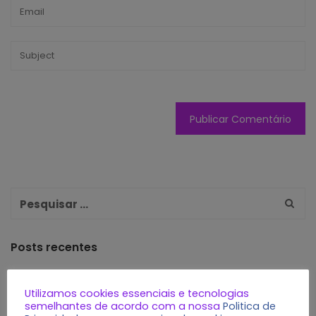
Posts recentes
MEI: portal único de NFS-e deve impactar vendas de
Utilizamos cookies essenciais e tecnologias
certificado digital
semelhantes de acordo com a nossa
Politica de