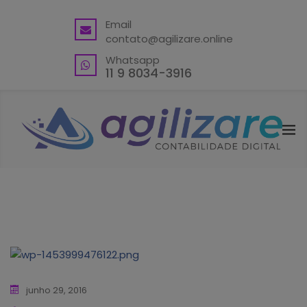
BACK
Email
contato@agilizare.online
VANTAGENS
Whatsapp
ABRA SUA CONTA PJ
11 9 8034-3916
ENDEREÇO FISCAL EM GUARULHOS
ENDEREÇO FISCAL – OUTRAS
LOCALIDADES
BLING ERP CUPOM
junho 29, 2016