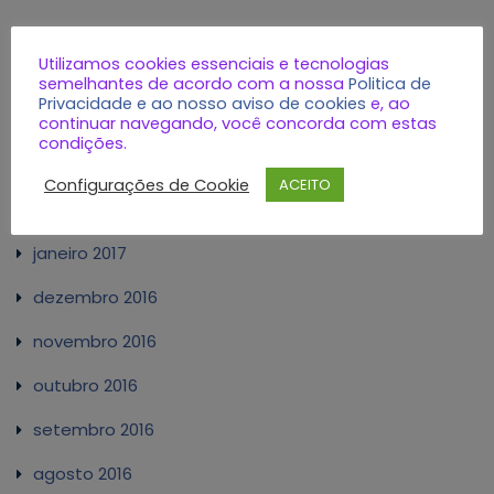
setembro 2022
Utilizamos cookies essenciais e tecnologias
março 2020
semelhantes de acordo com a nossa
Politica de
Privacidade e ao nosso aviso de cookies
e, ao
fevereiro 2020
continuar navegando, você concorda com estas
condições.
outubro 2019
Configurações de Cookie
ACEITO
setembro 2019
janeiro 2017
dezembro 2016
novembro 2016
outubro 2016
setembro 2016
agosto 2016