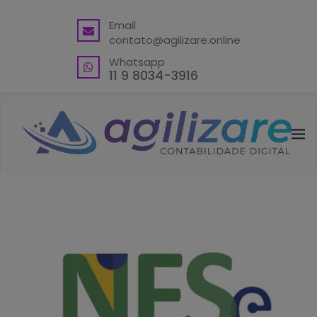
BACK
Email
contato@agilizare.online
VANTAGENS
Whatsapp
ABRA SUA CONTA PJ
11 9 8034-3916
ENDEREÇO FISCAL EM GUARULHOS
ENDEREÇO FISCAL – OUTRAS
LOCALIDADES
BLING ERP CUPOM