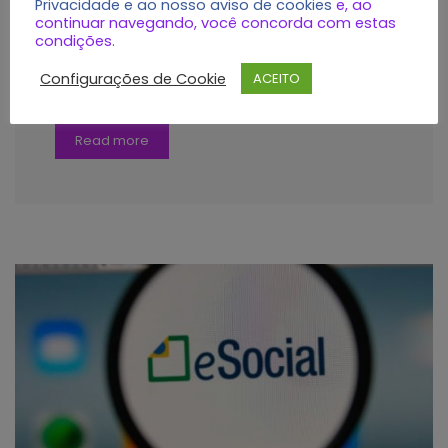
Privacidade e ao nosso aviso de cookies
e, ao
continuar navegando, você concorda com estas
fevereiro 5, 2016
condições.
admin
Configurações de Cookie
ACEITO
Read more