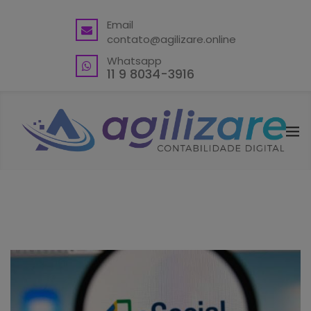
BACK
Email
contato@agilizare.online
VANTAGENS
Whatsapp
ABRA SUA CONTA PJ
11 9 8034-3916
ENDEREÇO FISCAL EM GUARULHOS
ENDEREÇO FISCAL – OUTRAS
LOCALIDADES
BLING ERP CUPOM