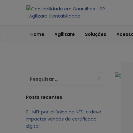
ABRA SUA CONTA PJ
ENDEREÇO FISCAL EM GUARULHOS
Home
Agilizare
Soluções
Acesso
ENDEREÇO FISCAL – OUTRAS LOCALIDADES
BLING ERP CUPOM
Posts recentes
MEI: portal único de NFS-e deve
impactar vendas de certificado
digital