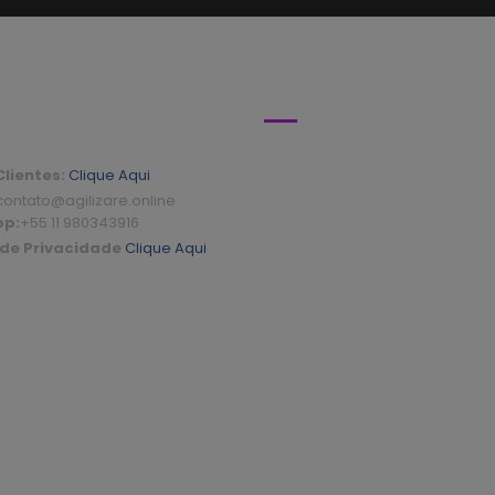
IMENTO
MÍDIAS SOCIAIS
lientes:
Clique Aqui
ontato@agilizare.online
pp:
+55 11 980343916
 de Privacidade
Clique Aqui