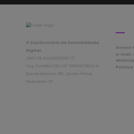
ATEND
O Seu Escritório de Contabilidade
Acesso C
Digital.
e-mail:
c
CNPJ 36.342.835/0001-77
whatsa
Org. Contábil CRC-SP 2SP042718/O-8
Política
Rua Ari Barroso, 185, Jardim Pinhal,
Guarulhos-SP.