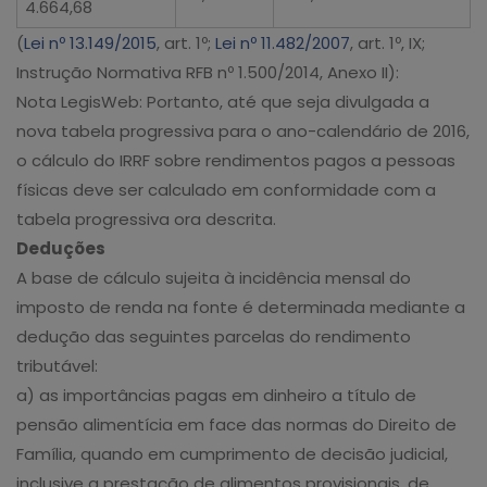
4.664,68
(
Lei nº 13.149/2015
, art. 1º;
Lei nº 11.482/2007
, art. 1º, IX;
Instrução Normativa RFB nº 1.500/2014, Anexo II):
Nota LegisWeb: Portanto, até que seja divulgada a
nova tabela progressiva para o ano-calendário de 2016,
o cálculo do IRRF sobre rendimentos pagos a pessoas
físicas deve ser calculado em conformidade com a
tabela progressiva ora descrita.
Deduções
A base de cálculo sujeita à incidência mensal do
imposto de renda na fonte é determinada mediante a
dedução das seguintes parcelas do rendimento
tributável:
a) as importâncias pagas em dinheiro a título de
pensão alimentícia em face das normas do Direito de
Família, quando em cumprimento de decisão judicial,
inclusive a prestação de alimentos provisionais, de