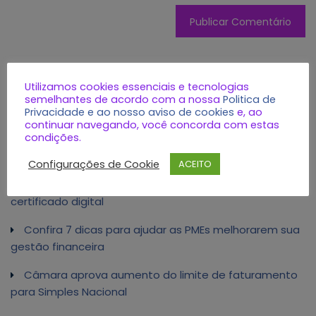
Utilizamos cookies essenciais e tecnologias
semelhantes de acordo com a nossa
Politica de
Privacidade e ao nosso aviso de cookies
e, ao
continuar navegando, você concorda com estas
condições.
Posts recentes
Configurações de Cookie
ACEITO
MEI: portal único de NFS-e deve impactar vendas de
certificado digital
Confira 7 dicas para ajudar as PMEs melhorarem sua
gestão financeira
Câmara aprova aumento do limite de faturamento
para Simples Nacional