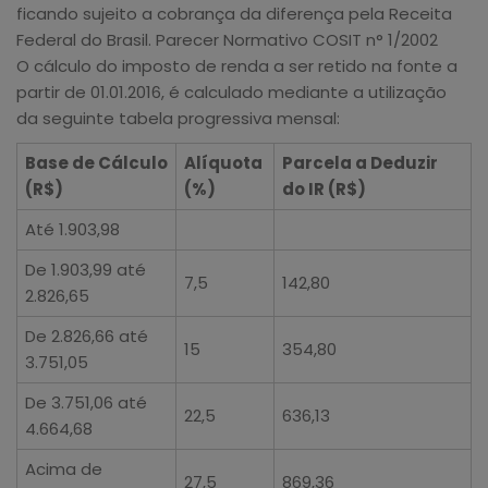
ficando sujeito a cobrança da diferença pela Receita
Federal do Brasil. Parecer Normativo COSIT n° 1/2002
O cálculo do imposto de renda a ser retido na fonte a
partir de 01.01.2016, é calculado mediante a utilização
da seguinte tabela progressiva mensal:
Base de Cálculo
Alíquota
Parcela a Deduzir
(R$)
(%)
do IR (R$)
Até 1.903,98
De 1.903,99 até
7,5
142,80
2.826,65
De 2.826,66 até
15
354,80
3.751,05
De 3.751,06 até
22,5
636,13
4.664,68
Acima de
27,5
869,36