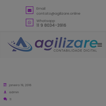
BACK
Email
contato@agilizare.online
VANTAGENS
Whatsapp
ABRA SUA CONTA PJ
11 9 8034-3916
ENDEREÇO FISCAL EM GUARULHOS
ENDEREÇO FISCAL – OUTRAS
LOCALIDADES
BLING ERP CUPOM
janeiro 19, 2016
admin
11