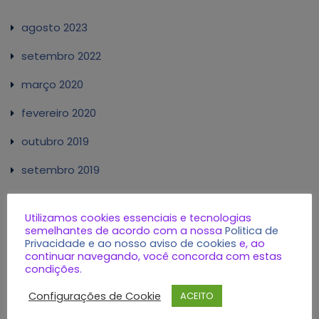
agosto 2023
setembro 2022
março 2020
fevereiro 2020
outubro 2019
setembro 2019
janeiro 2017
Utilizamos cookies essenciais e tecnologias
dezembro 2016
semelhantes de acordo com a nossa
Politica de
Privacidade e ao nosso aviso de cookies
e, ao
novembro 2016
continuar navegando, você concorda com estas
condições.
outubro 2016
Configurações de Cookie
ACEITO
setembro 2016