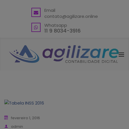
BACK
Email
contato@agilizare.online
VANTAGENS
Whatsapp
ABRA SUA CONTA PJ
11 9 8034-3916
ENDEREÇO FISCAL EM GUARULHOS
ENDEREÇO FISCAL – OUTRAS
LOCALIDADES
BLING ERP CUPOM
fevereiro 1, 2016
admin