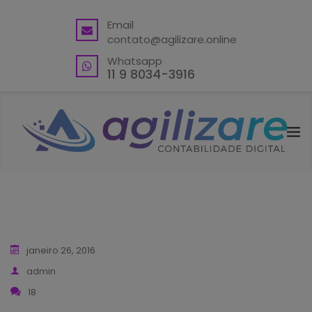
BACK
Email
contato@agilizare.online
VANTAGENS
Whatsapp
ABRA SUA CONTA PJ
11 9 8034-3916
ENDEREÇO FISCAL EM GUARULHOS
ENDEREÇO FISCAL – OUTRAS
LOCALIDADES
BLING ERP CUPOM
janeiro 26, 2016
admin
18