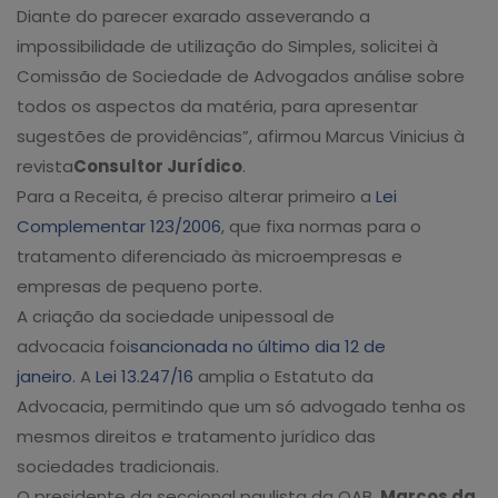
Diante do parecer exarado asseverando a
impossibilidade de utilização do Simples, solicitei à
Comissão de Sociedade de Advogados análise sobre
todos os aspectos da matéria, para apresentar
sugestões de providências”, afirmou Marcus Vinicius à
revista
Consultor Jurídico
.
Para a Receita, é preciso alterar primeiro a
Lei
Complementar 123/2006
, que fixa normas para o
tratamento diferenciado às microempresas e
empresas de pequeno porte.
A criação da sociedade unipessoal de
advocacia foi
sancionada no último dia 12 de
janeiro
. A
Lei 13.247/16
amplia o Estatuto da
Advocacia, permitindo que um só advogado tenha os
mesmos direitos e tratamento jurídico das
sociedades tradicionais.
O presidente da seccional paulista da OAB,
Marcos da