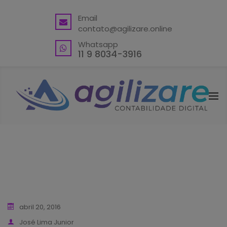
BACK
Email
contato@agilizare.online
VANTAGENS
Whatsapp
ABRA SUA CONTA PJ
11 9 8034-3916
ENDEREÇO FISCAL EM GUARULHOS
ENDEREÇO FISCAL – OUTRAS
LOCALIDADES
BLING ERP CUPOM
abril 20, 2016
José Lima Junior