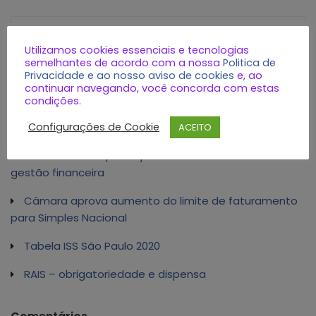
Utilizamos cookies essenciais e tecnologias
semelhantes de acordo com a nossa
Politica de
Posts recentes
Privacidade e ao nosso aviso de cookies
e, ao
continuar navegando, você concorda com estas
condições.
MEI: portal único de NFS-e deve impactar vendas de
Configurações de Cookie
certificado digital
ACEITO
Confira 7 dicas para ajudar as PMEs melhorarem sua
gestão financeira
Câmara aprova aumento do limite de faturamento
para Simples Nacional
Tabela ISS São Paulo 2020
RAIS – obrigatoriedade e dispensa