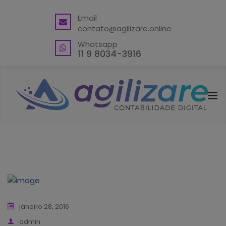
BACK
Email
contato@agilizare.online
VANTAGENS
Whatsapp
ABRA SUA CONTA PJ
11 9 8034-3916
ENDEREÇO FISCAL EM GUARULHOS
ENDEREÇO FISCAL – OUTRAS
LOCALIDADES
BLING ERP CUPOM
janeiro 28, 2016
admin