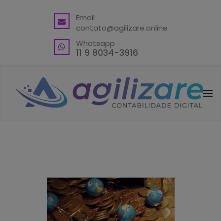
BACK
Email
contato@agilizare.online
VANTAGENS
Whatsapp
ABRA SUA CONTA PJ
11 9 8034-3916
ENDEREÇO FISCAL EM GUARULHOS
ENDEREÇO FISCAL – OUTRAS
LOCALIDADES
BLING ERP CUPOM