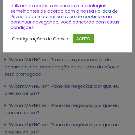
para Simples Nacional
Utilizamos cookies essenciais e tecnologias
semelhantes de acordo com a nossa
Politica de
Tabela ISS São Paulo 2020
Privacidade e ao nosso aviso de cookies
e, ao
continuar navegando, você concorda com estas
RAIS – obrigatoriedade e dispensa
condições.
Configurações de Cookie
ACEITO
Comentários
WilliamMAYNC
em
Prazo para pagamento do
documento de arrecadação de outubro do eSocial
será prorrogado
WilliamMAYNC
em
Plano de negócios: por que eu
preciso de um?
WilliamMAYNC
em
Plano de negócios: por que eu
preciso de um?
WilliamMAYNC
em
Plano de negócios: por que eu
preciso de um?