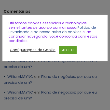
Comentários
Utilizamos cookies essenciais e tecnologias
WilliamMAYNC
em
Prazo para pagamento do
semelhantes de acordo com a nossa
Politica de
documento de arrecadação de outubro do eSocial
Privacidade e ao nosso aviso de cookies
e, ao
será prorrogado
continuar navegando, você concorda com estas
condições.
WilliamMAYNC
em
Plano de negócios: por que eu
Configurações de Cookie
ACEITO
preciso de um?
WilliamMAYNC
em
Plano de negócios: por que eu
preciso de um?
WilliamMAYNC
em
Plano de negócios: por que eu
preciso de um?
WilliamMAYNC
em
Plano de negócios: por que eu
preciso de um?