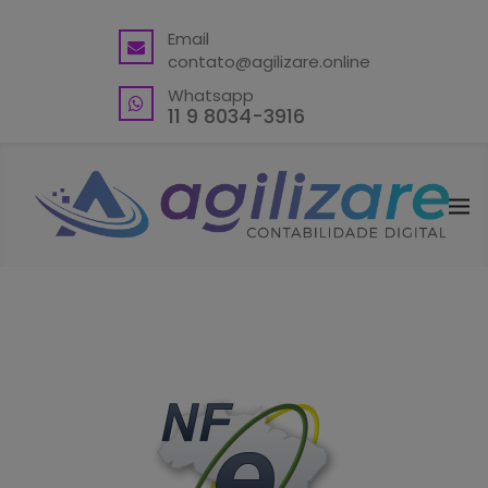
BACK
Email
contato@agilizare.online
VANTAGENS
Whatsapp
ABRA SUA CONTA PJ
11 9 8034-3916
ENDEREÇO FISCAL EM GUARULHOS
ENDEREÇO FISCAL – OUTRAS
LOCALIDADES
BLING ERP CUPOM