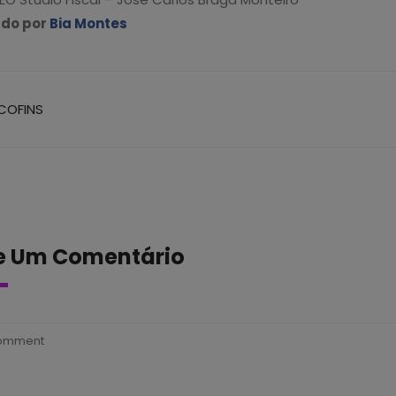
ado por
Bia Montes
 COFINS
e Um Comentário