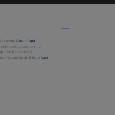
IMENTO
MÍDIAS SOCIAIS
lientes:
Clique Aqui
ontato@agilizare.online
pp:
+55 11 980343916
 de Privacidade
Clique Aqui