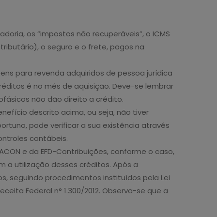
doria, os “impostos não recuperáveis”, o ICMS
ibutário), o seguro e o frete, pagos na
bens para revenda adquiridos de pessoa jurídica
réditos é no mês de aquisição. Deve-se lembrar
fásicos não dão direito a crédito.
efício descrito acima, ou seja, não tiver
tuno, pode verificar a sua existência através
ntroles contábeis.
o DACON e da EFD-Contribuições, conforme o caso,
 a utilização desses créditos. Após a
os, seguindo procedimentos instituídos pela Lei
Receita Federal n° 1.300/2012. Observa-se que a