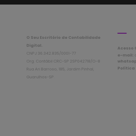
ATEND
O Seu Escritório de Contabilidade
Digital.
Acesso C
CNPJ 36.342.835/0001-77
e-mail:
c
Org. Contábil CRC-SP 2SP042718/O-8
whatsa
Política
Rua Ari Barroso, 185, Jardim Pinhal,
Guarulhos-SP.