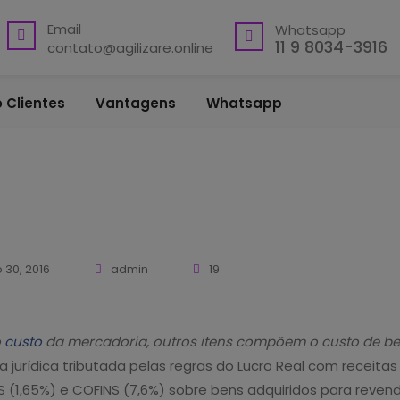
Email
Whatsapp
11 9 8034-3916
contato@agilizare.online
 Clientes
Vantagens
Whatsapp
o 30, 2016
admin
19
o
custo
da mercadoria, outros itens compõem o custo de be
 jurídica tributada pelas regras do Lucro Real com receitas
S (1,65%) e COFINS (7,6%) sobre bens adquiridos para revenda