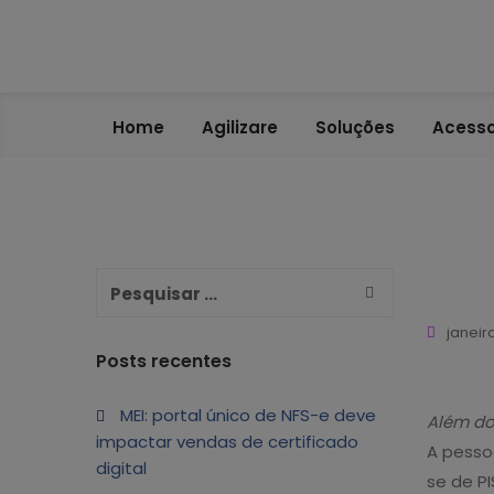
BACK
VANTAGENS
Home
Agilizare
Soluções
Acesso
ABRA SUA CONTA PJ
ENDEREÇO FISCAL EM GUARULHOS
ENDEREÇO FISCAL – OUTRAS LOCALIDADES
BLING ERP CUPOM
janeir
Posts recentes
MEI: portal único de NFS-e deve
Além d
impactar vendas de certificado
A pessoa
digital
se de PI