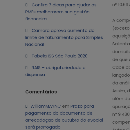
n° 10.63
Confira 7 dicas para ajudar as
PMEs melhorarem sua gestão
financeira
A compo
(exceto
Câmara aprova aumento do
aquisiç
limite de faturamento para Simples
Salient
Nacional
domicil
Tabela ISS São Paulo 2020
de que 
Cabe obs
RAIS – obrigatoriedade e
dispensa
lançado
da anál
Assim, d
Comentários
além da
WilliamMAYNC
em
Prazo para
apuração
pagamento do documento de
n° 9.430
arrecadação de outubro do eSocial
compens
será prorrogado
Autor: C