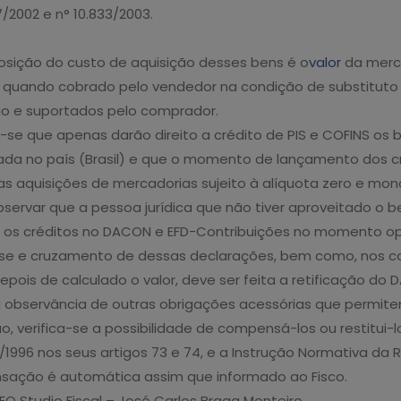
7/2002 e n° 10.833/2003.
sição do custo de aquisição desses bens é o
valor
da merca
 quando cobrado pelo vendedor na condição de substituto tr
ão e suportados pelo comprador.
a-se que apenas darão direito a crédito de PIS e COFINS os 
iada no país (Brasil) e que o momento de lançamento dos c
as aquisições de mercadorias sujeito à alíquota zero e mono
ervar que a pessoa jurídica que não tiver aproveitado o ben
 os créditos no DACON e EFD-Contribuições no momento opor
ise e cruzamento de dessas declarações, bem como, nos co
epois de calculado o valor, deve ser feita a retificação d
 observância de outras obrigações acessórias que permitem
, verifica-se a possibilidade de compensá-los ou restitui-l
/1996 nos seus artigos 73 e 74, e a Instrução Normativa da 
ação é automática assim que informado ao Fisco.
EO Studio Fiscal – José Carlos Braga Monteiro