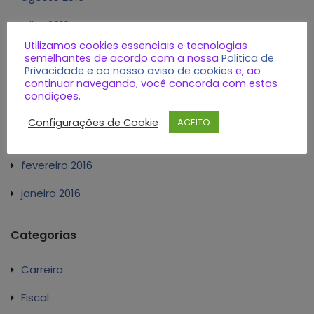
julho 2016
Utilizamos cookies essenciais e tecnologias
junho 2016
semelhantes de acordo com a nossa
Politica de
Privacidade e ao nosso aviso de cookies
e, ao
maio 2016
continuar navegando, você concorda com estas
condições.
abril 2016
Configurações de Cookie
ACEITO
março 2016
fevereiro 2016
janeiro 2016
Categorias
Carreira
Fiscal