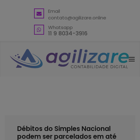
BACK
Email
contato@agilizare.online
VANTAGENS
Whatsapp
ABRA SUA CONTA PJ
11 9 8034-3916
ENDEREÇO FISCAL EM GUARULHOS
ENDEREÇO FISCAL – OUTRAS
LOCALIDADES
BLING ERP CUPOM
Débitos do Simples Nacional
podem ser parcelados em até