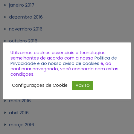
janeiro 2017
dezembro 2016
novembro 2016
outubro 2016
Utilizamos cookies essenciais e tecnologias
setembro 2016
semelhantes de acordo com a nossa
Politica de
Privacidade e ao nosso aviso de cookies
e, ao
agosto 2016
continuar navegando, você concorda com estas
condições.
julho 2016
Configurações de Cookie
ACEITO
junho 2016
maio 2016
abril 2016
março 2016