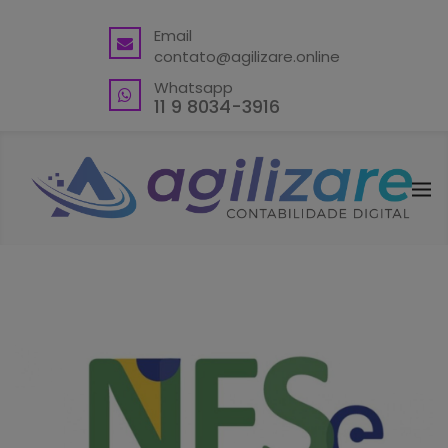
BACK
Email
contato@agilizare.online
VANTAGENS
Whatsapp
ABRA SUA CONTA PJ
11 9 8034-3916
ENDEREÇO FISCAL EM GUARULHOS
ENDEREÇO FISCAL – OUTRAS
LOCALIDADES
BLING ERP CUPOM