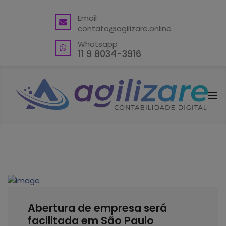
BACK
Email
contato@agilizare.online
VANTAGENS
Whatsapp
ABRA SUA CONTA PJ
11 9 8034-3916
ENDEREÇO FISCAL EM GUARULHOS
ENDEREÇO FISCAL – OUTRAS
LOCALIDADES
BLING ERP CUPOM
Abertura de empresa será
facilitada em São Paulo