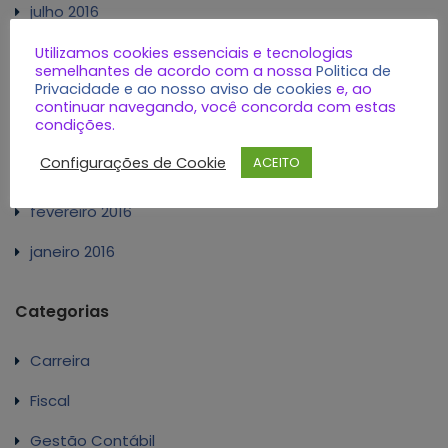
julho 2016
junho 2016
Utilizamos cookies essenciais e tecnologias
semelhantes de acordo com a nossa
Politica de
Privacidade e ao nosso aviso de cookies
e, ao
maio 2016
continuar navegando, você concorda com estas
condições.
abril 2016
Configurações de Cookie
ACEITO
março 2016
fevereiro 2016
janeiro 2016
Categorias
Carreira
Fiscal
Gestão Contábil