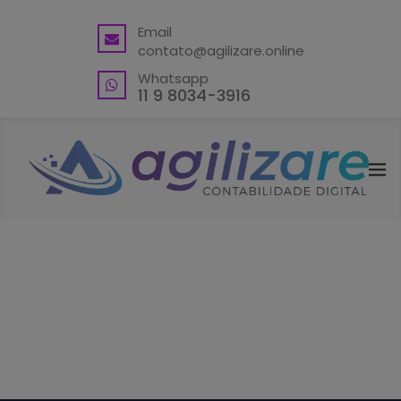
BACK
Email
contato@agilizare.online
VANTAGENS
Whatsapp
ABRA SUA CONTA PJ
11 9 8034-3916
ENDEREÇO FISCAL EM GUARULHOS
ENDEREÇO FISCAL – OUTRAS
LOCALIDADES
BLING ERP CUPOM